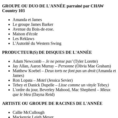
GROUPE OU DUO DE L'ANNÉE parrainé par CHAW
Country 103
Amanda et James
Le groupe James Barker
Avenue du Bois-de-rose.
Maison d'école
Les Reklaws
L'Autorité du Western Swing
PRODUCTEUR(S) DE DISQUES DE L'ANNÉE
Adam Newcomb –
Je ne pense pas’
(Tyler Lorette)
Jay Allan, Aaron Murray –
Personne
(Olivia Mae Graham)
Matthew Koebel –
Deux torts ne font pas un droit
(Amanda et
James)
Ron Lopata –
Motel
(Jessica Sevier)
Tebey et Danick Dupelle –
Lisse comme un vinyle
Tebey
)
L'ordre du jour, Beverley Mahood, Mac Shepherd –
Mieux
que le bleu
(Dayna Reid)
ARTISTE OU GROUPE DE RACINES DE L'ANNÉE
Callie McCullough
Mackenzie Leigh Meyer