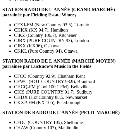
STATION RADIO DE L'ANNÉE (GRAND MARCHÉ)
parrainée par Fielding Estate Winery
CFXJ-FM (New Country 93.5), Toronto
CHKX (KX 94.7), Hamilton
CIKZ (Country 106.7), Kitchener
CJBX (PURE COUNTRY 93), London
CJKX (KX96), Oshawa
CKKL (Pure Country 94), Ottawa
STATION RADIO DE L'ANNÉE (MARCHÉ MOYEN)
parrainée par Lucknow's Music in the Fields
CFCO (Country 92.9), Chatham-Kent
CFWC (HOT COUNTRY 93.9), Brantford
CHCQ-FM (Cool 100.1 FM), Belleville
CICS (PURE COUNTRY 91.7), Sudbury
CKDX (Hot Country 88.5, Newmarket
CKXP-FM (KX 105), Peterborough
STATION DE RADIO DE L'ANNÉE (PETIT MARCHÉ)
CFDC (COUNTRY 105), Shelburne
CHAW (Country 103), Manitoulin