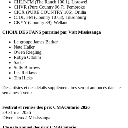
CHLP-FM (The Ranch 100.1), Listowel
CHVR (Pure Country 96.7), Pembroke
CICX (PURE COUNTRY 106), Orillia
CJDL-FM (Country 107.3), Tillsonburg
CKYY (Country 89), Welland
CHOIX DES FANS parrainé par Visit Mississauga
Le groupe James Barker
Nate Haller
Owen Riegling
Robyn Ottolini
Sacha
Sully Burrows
Les Reklaws
Tim Hicks
Des artistes et des détails supplémentaires seront annoncés dans les
semaines à venir.
Festival et remise des prix CMAOntario 2026
29-31 mai 2026
Divers lieux à Mississauga
14e gala annuel des prix CMAOntario