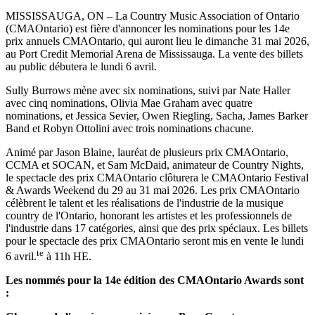
MISSISSAUGA, ON – La Country Music Association of Ontario
(CMAOntario) est fière d'annoncer les nominations pour les 14e
prix annuels CMAOntario, qui auront lieu le dimanche 31 mai 2026,
au Port Credit Memorial Arena de Mississauga. La vente des billets
au public débutera le lundi 6 avril.
Sully Burrows mène avec six nominations, suivi par Nate Haller
avec cinq nominations, Olivia Mae Graham avec quatre
nominations, et Jessica Sevier, Owen Riegling, Sacha, James Barker
Band et Robyn Ottolini avec trois nominations chacune.
Animé par Jason Blaine, lauréat de plusieurs prix CMAOntario,
CCMA et SOCAN, et Sam McDaid, animateur de Country Nights,
le spectacle des prix CMAOntario clôturera le CMAOntario Festival
& Awards Weekend du 29 au 31 mai 2026. Les prix CMAOntario
célèbrent le talent et les réalisations de l'industrie de la musique
country de l'Ontario, honorant les artistes et les professionnels de
l'industrie dans 17 catégories, ainsi que des prix spéciaux. Les billets
pour le spectacle des prix CMAOntario seront mis en vente le lundi
te
6 avril.
à 11h HE.
Les nommés pour la 14e édition des CMAOntario Awards sont
: