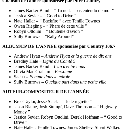
Chanson de l'année sponsorisée par Pure Country
James Barker Band – “ Tu ne l'as pas entendu de moi ”
Jessica Sevier – “ Good to Drive ”
Nate Haller – “ Backfire ” avec Tenille Townes
Owen Riegling – “ Phare de cette ville ”
Robyn Ottolini – “ Bouteille d'avion ”
Sully Burrows – “Rally Around”
ALBUM/EP DE L'ANNÉE sponsorisé par Country 106.7
Andrew Hyatt –
Andrew Hyatt et la guerre de dix ans
Bradley Hale –
Ligne du Comté 5
James Barker Band –
L'un d'entre nous
Olivia Mae Graham –
Personne
Sacha –
Femme dans le miroir
Sully Burrows –
Quelque part dans une petite ville
AUTEUR-COMPOSITEUR DE L'ANNÉE
Bree Taylor, Jesse Slack – “ Je te regrette ”
Jason Blaine, Josh Stumpf, Dave Thomson – “ Highway
Money ”
Jessica Sevier, Robyn Ottolini, Derek Hoffman – “ Good to
Drive ”
Nate Haller, Tenille Townes, James Shelley, Stuart Walker,